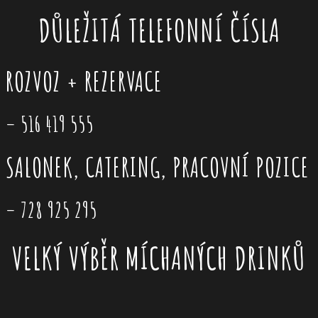
DŮLEŽITÁ TELEFONNÍ ČÍSLA
ROZVOZ + REZERVACE
– 516 419 555
SALONEK, CATERING, PRACOVNÍ POZICE
–
728 925 295
VELKÝ VÝBĚR MÍCHANÝCH DRINKŮ