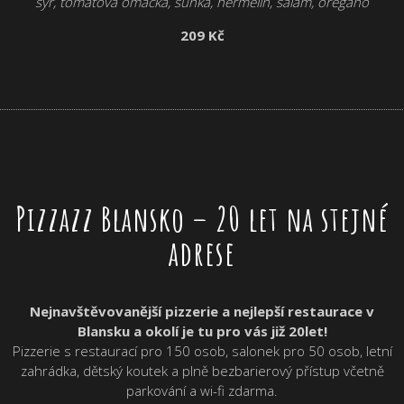
sýr, tomatová omáčka, šunka, hermelín, salám, oregáno
209 Kč
Pizzazz Blansko
– 20 let na stejné
adrese
Nejnavštěvovanější pizzerie a nejlepší restaurace v
Blansku a okolí je tu pro vás již 20let!
Pizzerie s restaurací pro 150 osob, salonek pro 50 osob, letní
zahrádka, dětský koutek a plně bezbarierový přístup včetně
parkování a wi-fi zdarma.