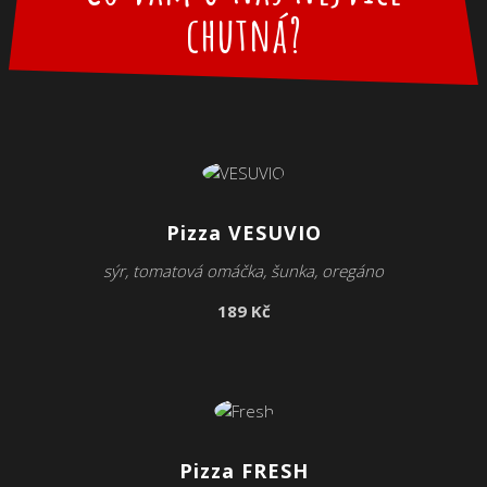
chutná?
Pizza VESUVIO
sýr, tomatová omáčka, šunka, oregáno
189 Kč
Pizza FRESH