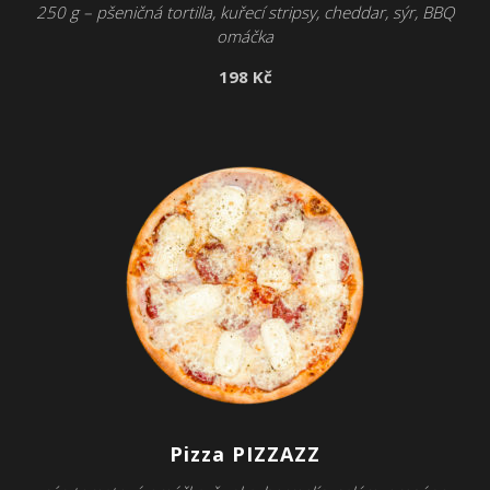
250 g – pšeničná tortilla, kuřecí stripsy, cheddar, sýr, BBQ
omáčka
198 Kč
Pizza PIZZAZZ