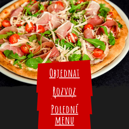
Objednat
online
Rozvoz
až k Vám
Polední
menu