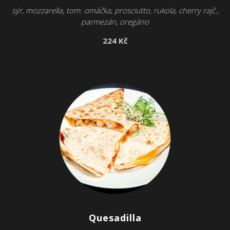
sýr, mozzarella, tom. omáčka, prosciutto, rukola, cherry rajč.,
parmezán, oregáno
224 Kč
Quesadilla